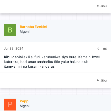
Jibu
Barnaba Ezekiel
B
Mgeni
Jul 23, 2024
#6
Kibu denisi
akili sufuri, karubuniwa siyo bure. Kama ni kweli
katoroka, basi anue anaharibu title yake hajuna club
itamwamini na kusain kandarasi
Jibu
Pappi
P
Mgeni