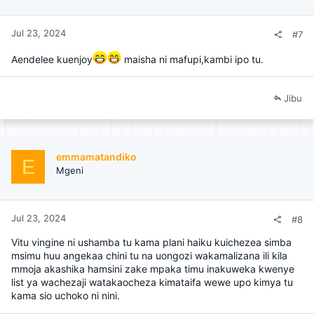
Jul 23, 2024
#7
Aendelee kuenjoy
maisha ni mafupi,kambi ipo tu.
Jibu
emmamatandiko
E
Mgeni
Jul 23, 2024
#8
Vitu vingine ni ushamba tu kama plani haiku kuichezea simba
msimu huu angekaa chini tu na uongozi wakamalizana ili kila
mmoja akashika hamsini zake mpaka timu inakuweka kwenye
list ya wachezaji watakaocheza kimataifa wewe upo kimya tu
kama sio uchoko ni nini.