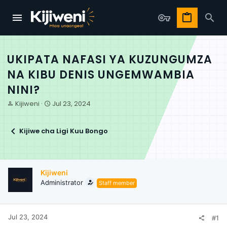
UKIPATA NAFASI YA KUZUNGUMZA
NA KIBU DENIS UNGEMWAMBIA
NINI?
T
S
Kijiweni
Jul 23, 2024
h
t
r
a
e
r
Kijiwe cha Ligi Kuu Bongo
a
t
d
d
s
a
t
t
Kijiweni
a
e
Administrator
Staff member
r
t
e
r
Jul 23, 2024
#1