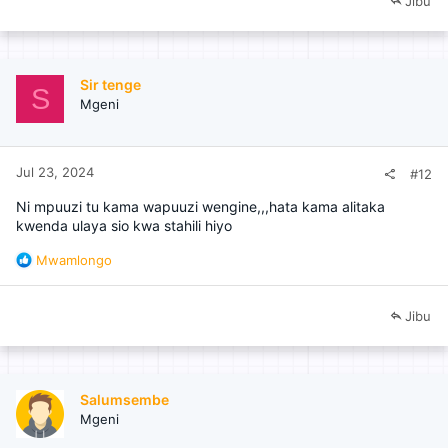
Jibu
Sir tenge
S
Mgeni
Jul 23, 2024
#12
Ni mpuuzi tu kama wapuuzi wengine,,,hata kama alitaka
kwenda ulaya sio kwa stahili hiyo
R
Mwamlongo
e
a
c
Jibu
t
i
o
n
Salumsembe
s
Mgeni
: