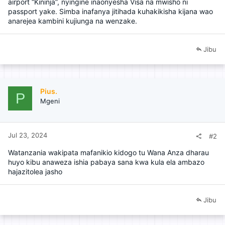
airport “Kininja”, nyingine inaonyesha Visa na mwisho ni
passport yake. Simba inafanya jitihada kuhakikisha kijana wao
anarejea kambini kujiunga na wenzake.
Jibu
Pius.
P
Mgeni
Jul 23, 2024
#2
Watanzania wakipata mafanikio kidogo tu Wana Anza dharau
huyo kibu anaweza ishia pabaya sana kwa kula ela ambazo
hajazitolea jasho
Jibu