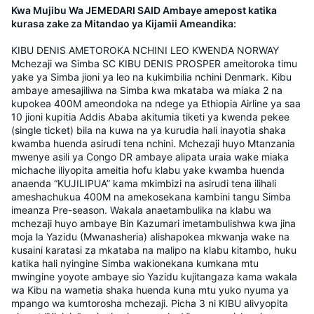
Kwa Mujibu Wa JEMEDARI SAID Ambaye amepost katika
kurasa zake za Mitandao ya Kijamii Ameandika:
KIBU DENIS AMETOROKA NCHINI LEO KWENDA NORWAY
Mchezaji wa Simba SC KIBU DENIS PROSPER ameitoroka timu
yake ya Simba jioni ya leo na kukimbilia nchini Denmark. Kibu
ambaye amesajiliwa na Simba kwa mkataba wa miaka 2 na
kupokea 400M ameondoka na ndege ya Ethiopia Airline ya saa
10 jioni kupitia Addis Ababa akitumia tiketi ya kwenda pekee
(single ticket) bila na kuwa na ya kurudia hali inayotia shaka
kwamba huenda asirudi tena nchini. Mchezaji huyo Mtanzania
mwenye asili ya Congo DR ambaye alipata uraia wake miaka
michache iliyopita ameitia hofu klabu yake kwamba huenda
anaenda “KUJILIPUA” kama mkimbizi na asirudi tena ilihali
ameshachukua 400M na amekosekana kambini tangu Simba
imeanza Pre-season. Wakala anaetambulika na klabu wa
mchezaji huyo ambaye Bin Kazumari imetambulishwa kwa jina
moja la Yazidu (Mwanasheria) alishapokea mkwanja wake na
kusaini karatasi za mkataba na malipo na klabu kitambo, huku
katika hali nyingine Simba wakionekana kumkana mtu
mwingine yoyote ambaye sio Yazidu kujitangaza kama wakala
wa Kibu na wametia shaka huenda kuna mtu yuko nyuma ya
mpango wa kumtorosha mchezaji. Picha 3 ni KIBU alivyopita