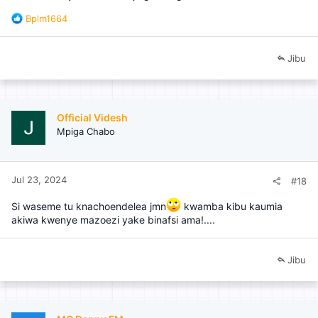
R
Bplm1664
e
a
c
Jibu
t
i
o
n
Official Videsh
s
Mpiga Chabo
:
Jul 23, 2024
#18
Si waseme tu knachoendelea jmn
kwamba kibu kaumia
akiwa kwenye mazoezi yake binafsi ama!....
Jibu