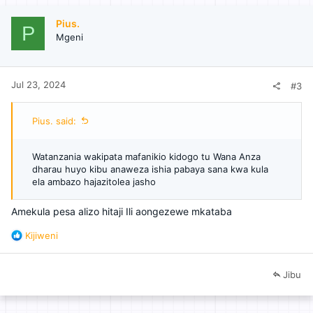
Pius.
P
Mgeni
Jul 23, 2024
#3
Pius. said:
Watanzania wakipata mafanikio kidogo tu Wana Anza
dharau huyo kibu anaweza ishia pabaya sana kwa kula
ela ambazo hajazitolea jasho
Amekula pesa alizo hitaji Ili aongezewe mkataba
R
Kijiweni
e
a
c
Jibu
t
i
o