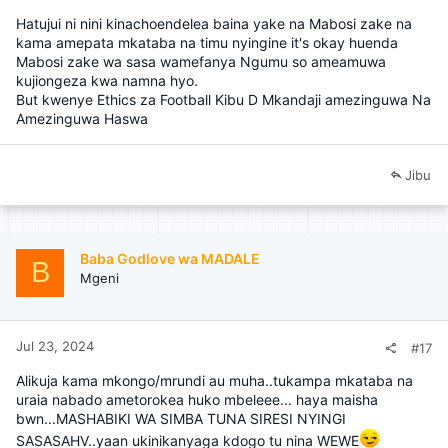
Hatujui ni nini kinachoendelea baina yake na Mabosi zake na
kama amepata mkataba na timu nyingine it's okay huenda
Mabosi zake wa sasa wamefanya Ngumu so ameamuwa
kujiongeza kwa namna hyo.
But kwenye Ethics za Football Kibu D Mkandaji amezinguwa Na
Amezinguwa Haswa
Jibu
Baba Godlove wa MADALE
B
Mgeni
Jul 23, 2024
#17
Alikuja kama mkongo/mrundi au muha..tukampa mkataba na
uraia nabado ametorokea huko mbeleee... haya maisha
bwn...MASHABIKI WA SIMBA TUNA SIRESI NYINGI
SASASAHV..yaan ukinikanyaga kdogo tu nina WEWE