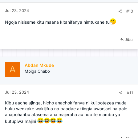
Jul 23, 2024
#10
Ngoja nisiseme kitu maana kitanifanya nimtukane tu
Jibu
Abdan Mkude
A
Mpiga Chabo
Jul 23, 2024
#11
Kibu aache ujinga, hicho anachokifanya ni kujipotezea muda
huku wenzake wakijifua na baadae akiingia uwanjani na pale
anapoharibu atasema ana majeraha au ndo ile mambo ya
kutupiwa majini