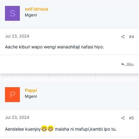
n
seif idrissa
s
S
Mgeni
:
Jul 23, 2024
#4
Aache kiburi wapo wengi wanaohitaji nafasi hiyo.
Jibu
Pappi
P
Mgeni
Jul 23, 2024
#5
Aendelee kuenjoy
maisha ni mafupi,kambi ipo tu.