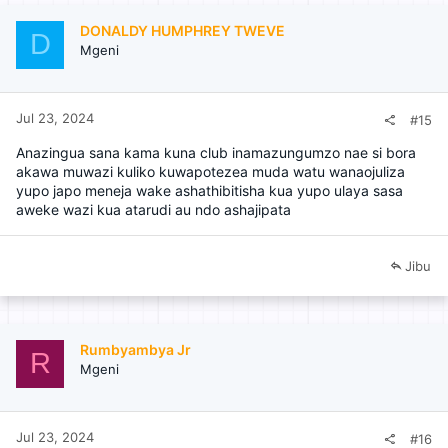
DONALDY HUMPHREY TWEVE
D
Mgeni
Jul 23, 2024
#15
Anazingua sana kama kuna club inamazungumzo nae si bora
akawa muwazi kuliko kuwapotezea muda watu wanaojuliza
yupo japo meneja wake ashathibitisha kua yupo ulaya sasa
aweke wazi kua atarudi au ndo ashajipata
Jibu
Rumbyambya Jr
R
Mgeni
Jul 23, 2024
#16