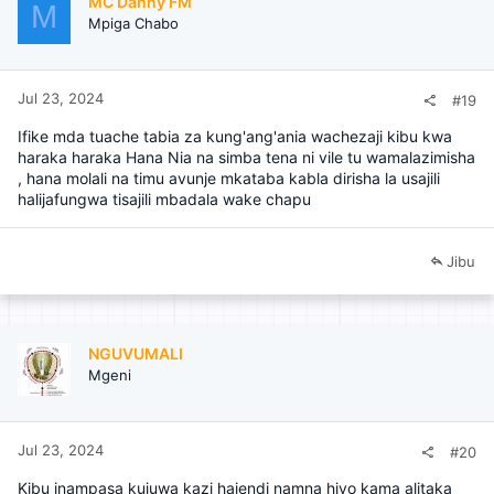
MC Danny FM
M
Mpiga Chabo
Jul 23, 2024
#19
Ifike mda tuache tabia za kung'ang'ania wachezaji kibu kwa
haraka haraka Hana Nia na simba tena ni vile tu wamalazimisha
, hana molali na timu avunje mkataba kabla dirisha la usajili
halijafungwa tisajili mbadala wake chapu
Jibu
NGUVUMALI
Mgeni
Jul 23, 2024
#20
Kibu inampasa kujuwa kazi haiendi namna hiyo kama alitaka