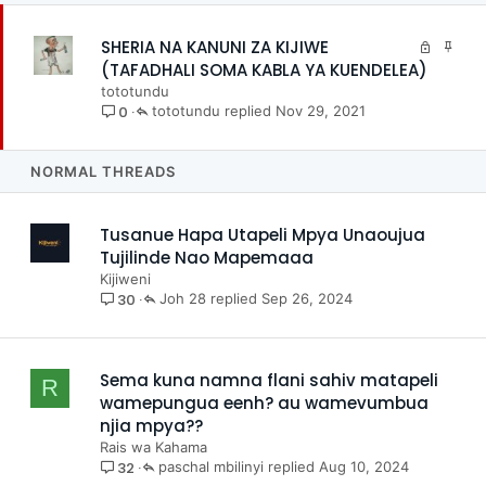
SHERIA NA KANUNI ZA KIJIWE
L
I
o
w
(TAFADHALI SOMA KABLA YA KUENDELEA)
c
e
tototundu
k
k
0
tototundu
Nov 29, 2021
e
e
d
J
u
NORMAL THREADS
u
Tusanue Hapa Utapeli Mpya Unaoujua
Tujilinde Nao Mapemaaa
Kijiweni
30
Joh 28
Sep 26, 2024
Sema kuna namna flani sahiv matapeli
R
wamepungua eenh? au wamevumbua
njia mpya??
Rais wa Kahama
32
paschal mbilinyi
Aug 10, 2024