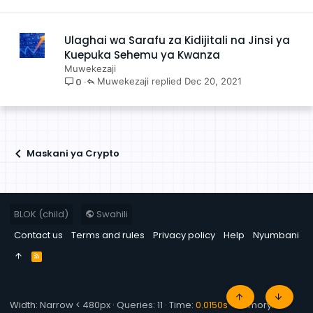
Ulaghai wa Sarafu za Kidijitali na Jinsi ya
Kuepuka Sehemu ya Kwanza
Muwekezaji
0
Muwekezaji
Dec 20, 2021
Maskani ya Crypto
BLOK (child)
Swahili
Contact us
Terms and rules
Privacy policy
Help
Nyumbani
R
S
S
TOP
BOTT
Width
Queries
11
Time
0.0150s
Memory